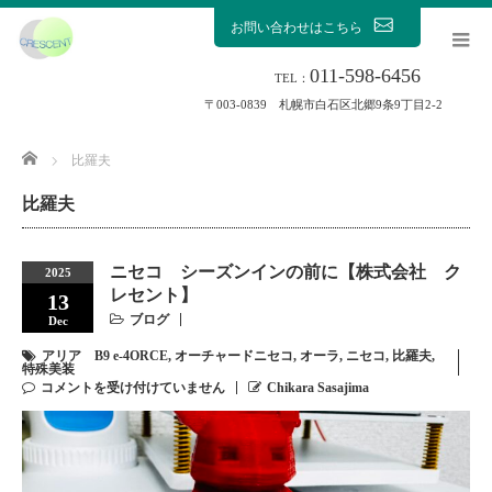
お問い合わせはこちら
011-598-6456
TEL：
〒003-0839 札幌市白石区北郷9条9丁目2-2
Home
比羅夫
比羅夫
ニセコ シーズンインの前に【株式会社 ク
2025
レセント】
13
ブログ
Dec
アリア B9 e-4ORCE
,
オーチャードニセコ
,
オーラ
,
ニセコ
,
比羅夫
,
特殊美装
コメントを受け付けていません
Chikara Sasajima