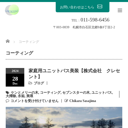
お問い合わせはこちら
011-598-6456
TEL：
〒003-0839 札幌市白石区北郷9条9丁目2-2
Home
コーティング
コーティング
家庭用ユニットバス美装【株式会社 クレセ
2024
ント】
28
ブログ
Dec
ケンとメリーの木
,
コーティング
,
セブンスターの木
,
ユニットバス
,
大掃除
,
水垢
,
美瑛
コメントを受け付けていません
Chikara Sasajima