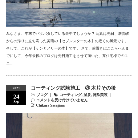
みなさま、年末でバタバタしている最中でしょうか？ 写真は先日、層雲峡
からの帰りに立ち寄った美瑛の【セブンスターの木】の近くの風景です。
そして、これが【ケンとメリーの木】です。 さて、前置きはここらへんま
でにして、今年最後のブログは先日施工をさせて頂いた、某住宅様でのユ
ニ…
コーティング試験施工 ③ 木片その後
2021
ブログ
コーティング
,
温泉
,
特殊美装
24
コメントを受け付けていません
Sep
Chikara Sasajima