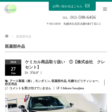
お問い合わせはこちら
011-598-6456
TEL：
〒003-0839 札幌市白石区北郷9条9丁目2-2
Home
医薬部外品
医薬部外品
ケミカル商品取り扱い ①【株式会社 クレ
2026
セント】
27
ブログ
Jan
アース製薬（株）
,
モンダミン
,
医薬部外品
,
札幌モビリティショー
,
防災用品
コメントを受け付けていません
Chikara Sasajima