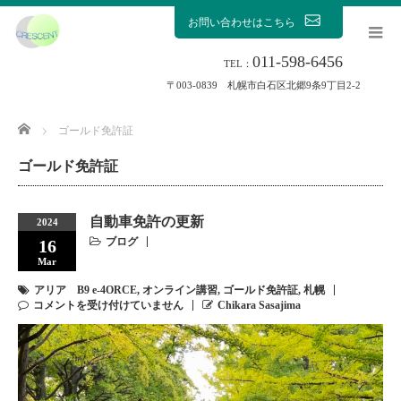
お問い合わせはこちら
011-598-6456
TEL：
〒003-0839 札幌市白石区北郷9条9丁目2-2
Home
ゴールド免許証
ゴールド免許証
自動車免許の更新
2024
ブログ
16
Mar
アリア B9 e-4ORCE
,
オンライン講習
,
ゴールド免許証
,
札幌
コメントを受け付けていません
Chikara Sasajima