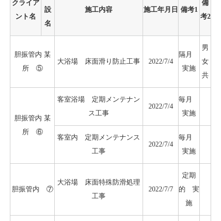
クライア
備
設
施工内容
施工年月日
備考1
ント名
考2
名
男
胆振管内 某
隔月
大浴場 床面滑り防止工事
2022/7/4
女
所 ⑤
実施
共
客室浴場 定期メンテナン
毎月
2022/7/4
ス工事
実施
胆振管内 某
所 ⑥
客室内 定期メンテナンス
毎月
2022/7/4
工事
実施
定期
大浴場 床面特殊防滑処理
胆振管内 ⑦
2022/7/7
的 実
工事
施