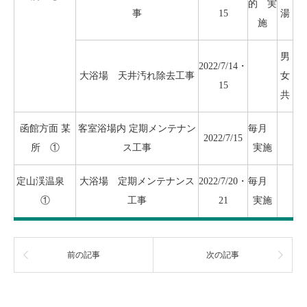
的 実
事
15
湯
施
男
2022/7/14・
大浴場 天井汚れ除去工事
女
15
共
函館方面 某
客室浴場内 定期メンテナン
毎月
2022/7/15
所 ①
ス工事
実施
定山渓温泉
大浴場 定期メンテナンス
2022/7/20・
毎月
①
工事
21
実施
前の記事
次の記事