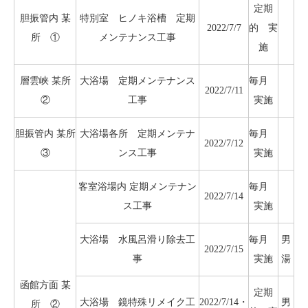
定期
胆振管内 某
特別室 ヒノキ浴槽 定期
2022/7/7
的 実
所 ①
メンテナンス工事
施
層雲峡 某所
大浴場 定期メンテナンス
毎月
2022/7/11
②
工事
実施
胆振管内 某所
大浴場各所 定期メンテナ
毎月
2022/7/12
③
ンス工事
実施
客室浴場内 定期メンテナン
毎月
2022/7/14
ス工事
実施
大浴場 水風呂滑り除去工
毎月
男
2022/7/15
事
実施
湯
函館方面 某
定期
大浴場 鏡特殊リメイク工
2022/7/14・
男
所 ②