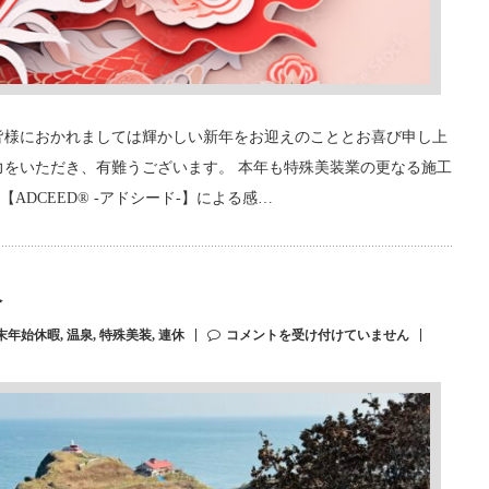
皆様におかれましては輝かしい新年をお迎えのこととお喜び申し上
力をいただき、有難うございます。 本年も特殊美装業の更なる施工
DCEED®︎ -アドシード-】による感…
絡
末年始休暇
,
温泉
,
特殊美装
,
連休
コメントを受け付けていません