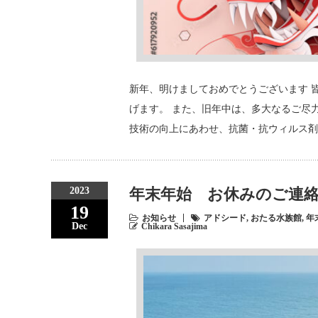
新年、明けましておめでとうございます 
げます。 また、旧年中は、多大なるご尽
技術の向上にあわせ、抗菌・抗ウィルス剤【A
2023
年末年始 お休みのご連
19
お知らせ
アドシード
,
おたる水族館
,
年
Dec
Chikara Sasajima