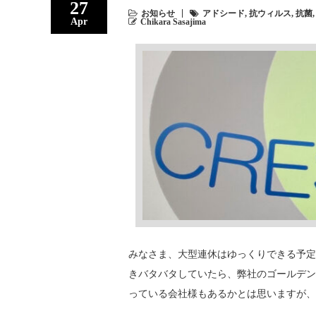
27
お知らせ
アドシード
,
抗ウィルス
,
抗菌
Apr
Chikara Sasajima
みなさま、大型連休はゆっくりできる予定
きバタバタしていたら、弊社のゴールデン
っている会社様もあるかとは思いますが、