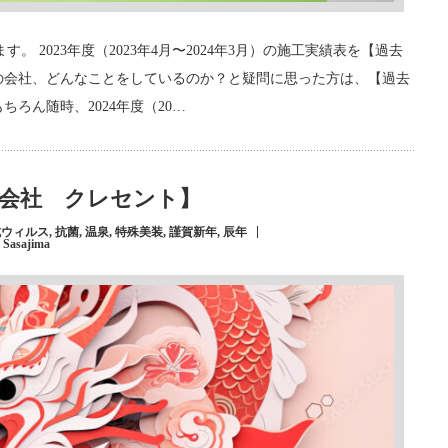
 2023年度（2023年4月〜2024年3月）の施工実績表を【過去
の会社、どんなことをしているのか？と疑問に思った方は、【過去
ろん随時、2024年度（20…
式会社 クレセント】
抗ウィルス
,
抗菌
,
温泉
,
特殊美装
,
謹賀新年
,
辰年
 Sasajima