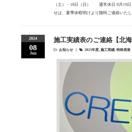
（土）・18日（日） 通常休日 8月19
せは、夏季休暇明けより随時ご連絡いたし
2024
施工実績表のご連絡【北
08
お知らせ
2023年度
,
施工実績
,
特殊美装
Jun