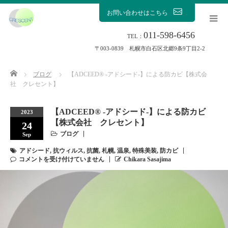
お問い合わせはこちら
011-598-6456
TEL：
〒003-0839 札幌市白石区北郷9条9丁目2-2
Home
ブログ
【ADCEED®︎ -アドシード-】による防カビ【株式会
社 クレセント】
【ADCEED®︎ -アドシード-】による防カビ
2023
【株式会社 クレセント】
24
ブログ
Sep
アドシード
,
抗ウィルス
,
抗菌
,
札幌
,
温泉
,
特殊美装
,
防カビ
コメントを受け付けていません
Chikara Sasajima