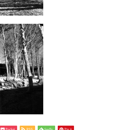
Pocket
RSS
feedly
Pin it