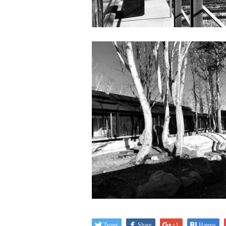
Tweet
Share
+1
Hatena