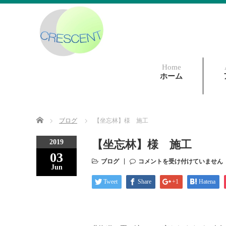
Home
ホーム
Home
ブログ
【坐忘林】様 施工
2019
【坐忘林】様 施工
03
ブログ
コメントを受け付けていません
Jun
Tweet
Share
+1
Hatena