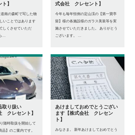
ント】
式会社 クレセント】
に道南の森町で写した物
今年も毎年恒例の定山渓の【第一寶亭
嬉しいことではあります
留】様の各施設様のガラス美装等を実
と忙しくさせていただ
施させていただきました。 ありがとう
ら…
ございます。 …
品取り扱い
あけましておめでとうござい
社 クレセント】
ます【株式会社 クレセン
ト】
より随時取扱を開始して
みなさま。 新年あけましておめでとう
商品】のご案内です。