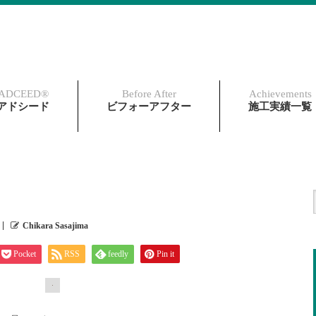
ADCEED®︎
Before After
Achievements
アドシード
ビフォーアフター
施工実績一覧
Chikara Sasajima
Pocket
RSS
feedly
Pin it